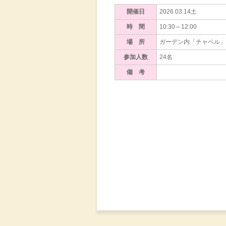
開催日
2026.03.14土
時 間
10:30～12:00
場 所
ガーデン内「チャペル」
参加人数
24名
備 考