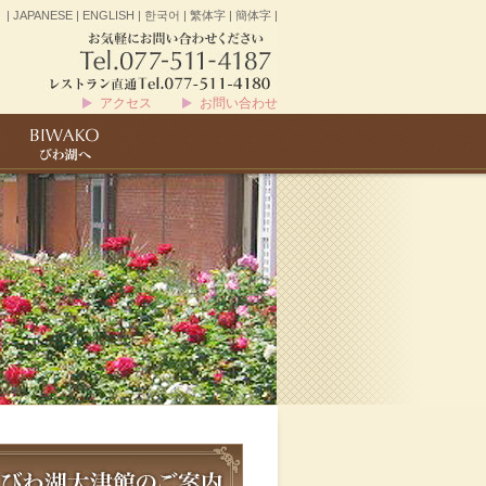
|
JAPANESE
|
ENGLISH
|
한국어
|
繁体字
|
簡体字
|
アクセス
お問い合わせ