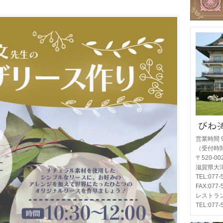
営業時間 
（受付時間 
〒520-0
滋賀県大津
TEL:077
FAX:077-
レストラ
TEL:077-