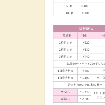
51名 ～ 100名
101名 ～ 150名
駐車場料金
普通車
料金
1時間まで
¥220
2時間まで
¥330
3時間まで
¥440
以降30分あたり￥220ずつ加
1日最大料金
￥880
1日最大料金
￥1,100
土・
最大料金は24時に切り替わり
ﾏｲｸﾛﾊﾞｽ
￥1,540
1回1日
（フロ
大型ﾊﾞｽ
￥2,200