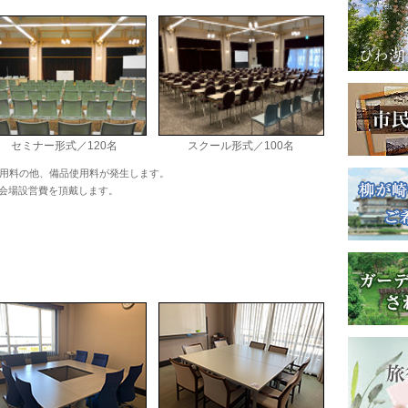
セミナー形式／120名
スクール形式／100名
用料の他、備品使用料が発生します。
会場設営費を頂戴します。