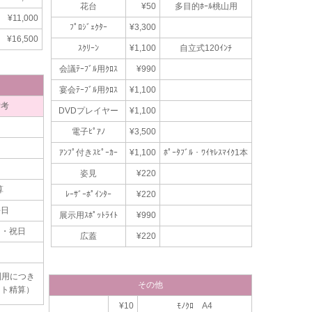
花台
¥50
多目的ﾎｰﾙ桃山用
¥11,000
ﾌﾟﾛｼﾞｪｸﾀｰ
¥3,300
¥16,500
ｽｸﾘｰﾝ
¥1,100
自立式120ｲﾝﾁ
会議ﾃｰﾌﾞﾙ用ｸﾛｽ
¥990
宴会ﾃｰﾌﾞﾙ用ｸﾛｽ
¥1,100
備考
DVDプレイヤー
¥1,100
電子ﾋﾟｱﾉ
¥3,500
ｱﾝﾌﾟ付きｽﾋﾟｰｶｰ
¥1,100
ﾎﾟｰﾀﾌﾞﾙ・ﾜｲﾔﾚｽﾏｲｸ1本
姿見
¥220
算
ﾚｰｻﾞｰﾎﾟｲﾝﾀｰ
¥220
平日
展示用ｽﾎﾟｯﾄﾗｲﾄ
¥990
日・祝日
広蓋
¥220
利用につき
その他
ント精算）
¥10
ﾓﾉｸﾛ A4