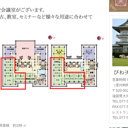
営業時間 
（受付時間 
〒520-0
滋賀県大津
TEL:077
FAX:077-
レストラ
TEL:077-
床面積 約189 ㎡