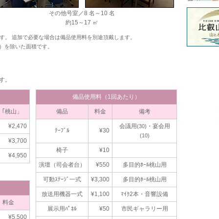
その他号室／8 名～10 名
約15～17 ㎡
す。 追加で必要な場合は備品使用料を別途頂戴します。
）を除いた面積です。
す。
備品使用料（1回あたり）
ﾙ「桃山」
備品
料金
備考
¥2,470
会議用
・宴会用
(30)
ﾃｰﾌﾞﾙ
¥30
(10)
¥3,700
椅子
¥10
¥4,950
演壇（司会者台）
¥550
多目的ﾎｰﾙ桃山用
可動ｽﾃｰｼﾞ一式
¥3,300
多目的ﾎｰﾙ桃山用
放送用機器一式
¥1,100
ﾏｲｸ2本・音響設備
料金
展示用ﾊﾟﾈﾙ
¥50
市民ギャラリー用
¥5,500