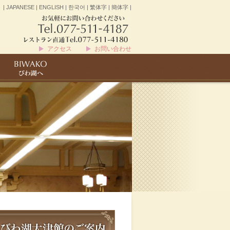
|
JAPANESE
|
ENGLISH
|
한국어
|
繁体字
|
簡体字
|
アクセス
お問い合わせ