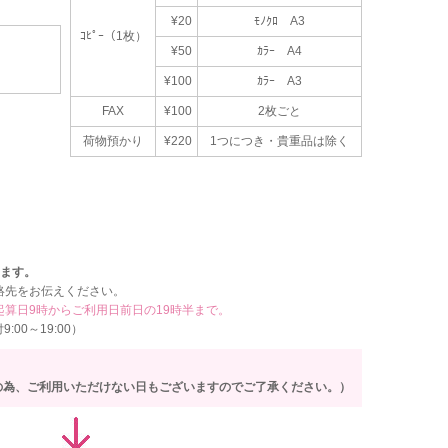
¥20
ﾓﾉｸﾛ A3
ｺﾋﾟｰ（1枚）
¥50
ｶﾗｰ A4
¥100
ｶﾗｰ A3
FAX
¥100
2枚ごと
荷物預かり
¥220
1つにつき・貴重品は除く
ります。
絡先をお伝えください。
算日9時からご利用日前日の19時半まで。
:00～19:00）
の為、ご利用いただけない日もございますのでご了承ください。）