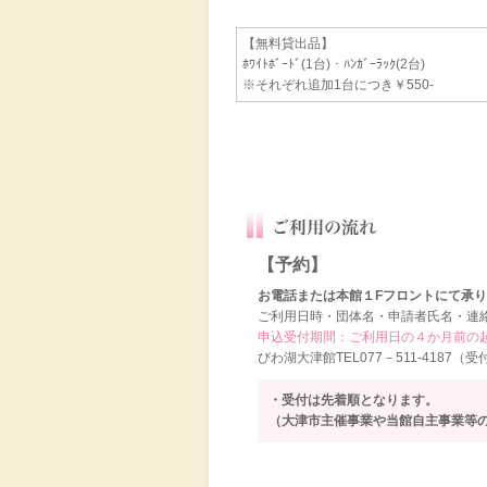
【無料貸出品】
ﾎﾜｲﾄﾎﾞｰﾄﾞ(1台)・ﾊﾝｶﾞｰﾗｯｸ(2台)
※それぞれ追加1台につき￥550-
【予約】
お電話または本館１Fフロントにて承
ご利用日時・団体名・申請者氏名・連
申込受付期間：ご利用日の４か月前の起
びわ湖大津館TEL077－511-4187（受付9
・受付は先着順となります。
（大津市主催事業や当館自主事業等