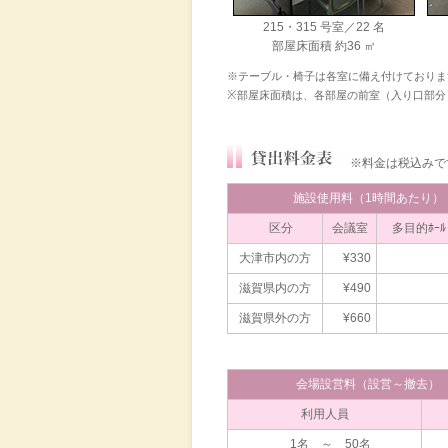
215・315 号室／22 名
部屋床面積 約36 ㎡
※テーブル・椅子は各室に備え付けておりま
※部屋床面積は、各部屋の前室（入り口部分
※料金は税込みで
施設使用料（1時間あたり）
区分
会議室
多目的ﾎｰ
大津市内の方
¥330
滋賀県内の方
¥490
滋賀県外の方
¥660
会場設営料（設営～撤去）
利用人員
1名 ～ 50名